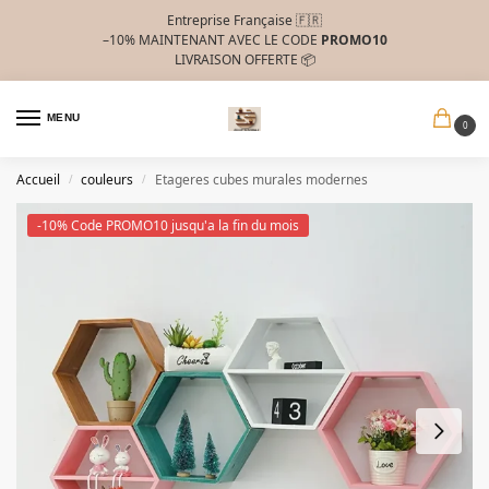
Entreprise Française 🇫🇷
–10%
MAINTENANT AVEC LE CODE
PROMO10
LIVRAISON OFFERTE 📦
MENU
0
Accueil
couleurs
Etageres cubes murales modernes
/
/
-10% Code PROMO10 jusqu'a la fin du mois