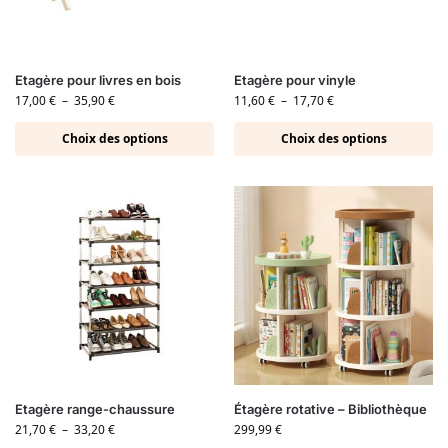
Etagère pour livres en bois
Etagère pour vinyle
17,00
€
–
35,90
€
11,60
€
–
17,70
€
Choix des options
Choix des options
Etagère range-chaussure
Étagère rotative – Bibliothèque
21,70
€
–
33,20
€
299,99
€