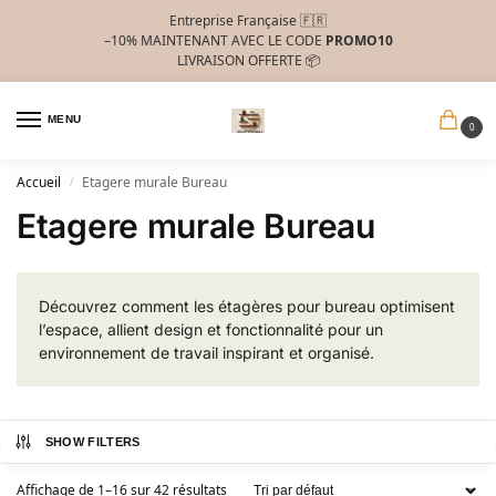
Entreprise Française 🇫🇷
–10%
MAINTENANT AVEC LE CODE
PROMO10
LIVRAISON OFFERTE 📦
MENU
0
Accueil
Etagere murale Bureau
/
Etagere murale Bureau
Découvrez comment les étagères pour bureau optimisent
l’espace, allient design et fonctionnalité pour un
environnement de travail inspirant et organisé.
SHOW FILTERS
Affichage de 1–16 sur 42 résultats