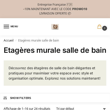
Entreprise Française 🇫🇷
–10%
MAINTENANT AVEC LE CODE
PROMO10
LIVRAISON OFFERTE 📦
MENU
0
Accueil
Etagères murale salle de bain
/
Etagères murale salle de bain
Découvrez des étagères de salle de bain élégantes et
pratiques pour maximiser votre espace avec style et
organisation optimale. Explorez nos solutions maintenant!
SHOW FILTERS
Affichage de 1–16 sur 24 résultats