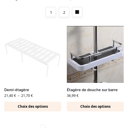
1
2
Demi-étagère
Étagère de douche sur barre
21,40
€
–
21,70
€
36,99
€
Choix des options
Choix des options