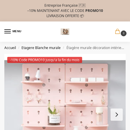
Entreprise Française 🇫🇷
–10%
MAINTENANT AVEC LE CODE
PROMO10
LIVRAISON OFFERTE 📦
MENU
0
Accueil
Etagere Blanche murale
Étagère murale décoration intérieure.
/
/
-10% Code PROMO10 jusqu'a la fin du mois