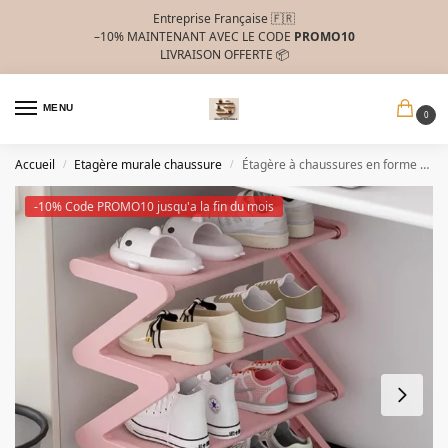
Entreprise Française 🇫🇷
–10%
MAINTENANT AVEC LE CODE
PROMO10
LIVRAISON OFFERTE 📦
MENU
0
Accueil
Etagère murale chaussure
Étagère à chaussures en forme de Z Rose
/
/
-10% Code PROMO10 jusqu'a la fin du mois