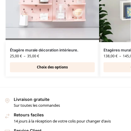
Étagère murale décoration intérieure.
Etagères mura
25,00
€
–
35,00
€
138,00
€
–
145,
Choix des options
Livraison gratuite
Sur toutes les commandes
Retours faciles
14 jours à la réception de votre colis pour changer d'avis
Service Client