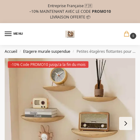
Entreprise Française 🇫🇷
–10%
MAINTENANT AVEC LE CODE
PROMO10
LIVRAISON OFFERTE 📦
MENU
0
Accueil
Etagere murale suspendue
Petites étagères flottantes pour murale
/
/
-10% Code PROMO10 jusqu'a la fin du mois