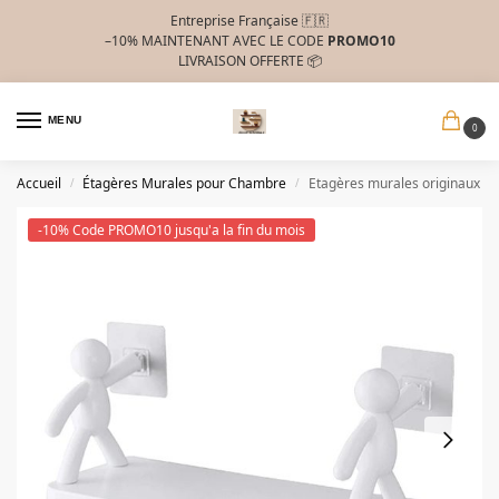
Entreprise Française 🇫🇷
–10%
MAINTENANT AVEC LE CODE
PROMO10
LIVRAISON OFFERTE 📦
MENU
0
Accueil
Étagères Murales pour Chambre
Etagères murales originaux
/
/
-10% Code PROMO10 jusqu'a la fin du mois