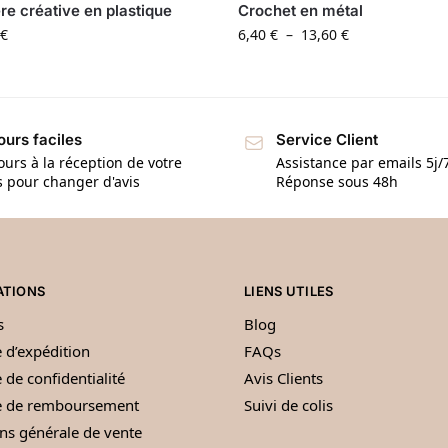
re créative en plastique
Crochet en métal
€
6,40
€
–
13,60
€
ours faciles
Service Client
ours à la réception de votre
Assistance par emails 5j/
s pour changer d'avis
Réponse sous 48h
ATIONS
LIENS UTILES
s
Blog
e d’expédition
FAQs
 de confidentialité
Avis Clients
ue de remboursement
Suivi de colis
ns générale de vente