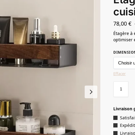
cuis
78,00
€
Étagère à 
optimiser 
DIMENSIO
Effacer
Livraison 
Satisf
Expédit
Livrais