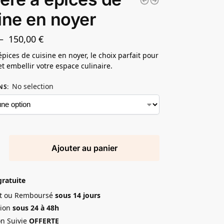
ine en noyer
–
150,00
€
épices de cuisine en noyer, le choix parfait pour
et embellir votre espace culinaire.
No selection
NS
:
Ajouter au panier
gratuite
ait ou Remboursé
sous 14 jours
ion
sous 24 à 48h
on Suivie
OFFERTE