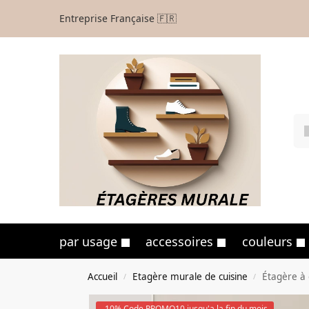
Entreprise Française 🇫🇷
par usage
accessoires
couleurs
Accueil
Etagère murale de cuisine
Étagère à 
/
/
-10% Code PROMO10 jusqu'a la fin du mois