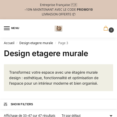
Entreprise Française 🇫🇷
–10%
MAINTENANT AVEC LE CODE
PROMO10
LIVRAISON OFFERTE 📦
MENU
0
Accueil
Design etagere murale
Page 3
/
/
Design etagere murale
Transformez votre espace avec une étagère murale
design : esthétique, fonctionnalité et optimisation de
l’espace pour un intérieur moderne et bien organisé.
SHOW FILTERS
Affichage de 33–47 sur 47 résultats